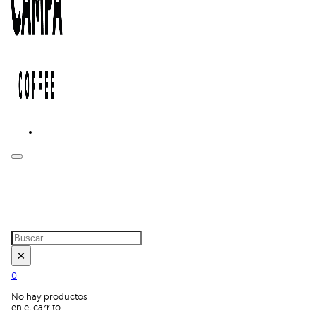
BUSCAR EN
EL SITIO:
Buscar
×
0
No hay productos
en el carrito.