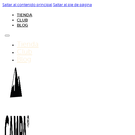
Saltar al contenido principal
Saltar al pie de página
TIENDA
CLUB
BLOG
Tienda
Club
Blog