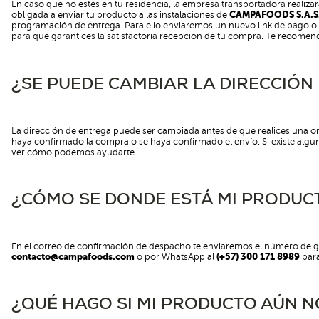
En caso que no estés en tu residencia, la empresa transportadora realizará
obligada a enviar tu producto a las instalaciones de
CAMPAFOODS S.A.S
programación de entrega. Para ello enviaremos un nuevo link de pago o
para que garantices la satisfactoria recepción de tu compra. Te recome
¿SE PUEDE CAMBIAR LA DIRECCIÓN
La dirección de entrega puede ser cambiada antes de que realices una 
haya confirmado la compra o se haya confirmado el envío. Si existe al
ver cómo podemos ayudarte.
¿CÓMO SE DONDE ESTÁ MI PRODUC
En el correo de confirmación de despacho te enviaremos el número de guí
contacto@campafoods.com
o por WhatsApp al
(+57) 300 171 8989
para
¿QUÉ HAGO SI MI PRODUCTO AÚN 