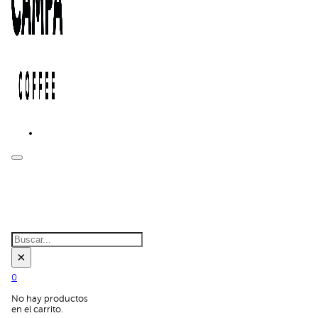
BUSCAR EN
EL SITIO:
Buscar
×
0
No hay productos
en el carrito.