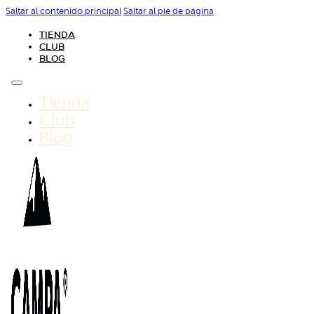
Saltar al contenido principal
Saltar al pie de página
TIENDA
CLUB
BLOG
Tienda
Club
Blog