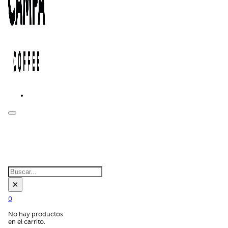
BUSCAR EN
EL SITIO:
Buscar
×
0
No hay productos
en el carrito.