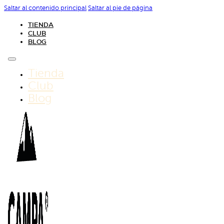
Saltar al contenido principal
Saltar al pie de página
TIENDA
CLUB
BLOG
Tienda
Club
Blog