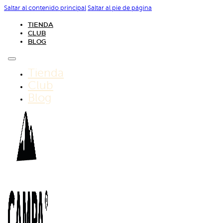
Saltar al contenido principal
Saltar al pie de página
TIENDA
CLUB
BLOG
Tienda
Club
Blog