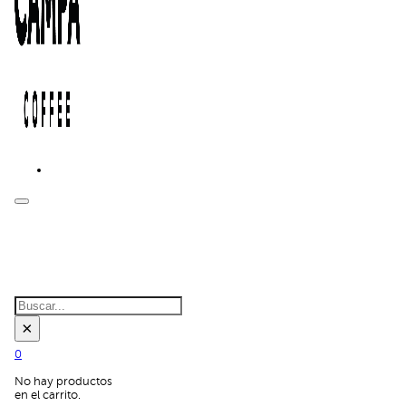
BUSCAR EN
EL SITIO:
Buscar
×
0
No hay productos
en el carrito.