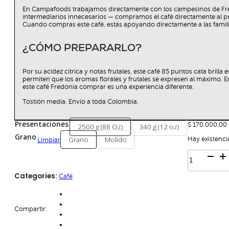
En Campafoods trabajamos directamente con los campesinos de Fred
intermediarios innecesarios — compramos el café directamente al prod
Cuando compras este café, estás apoyando directamente a las familia
¿CÓMO PREPARARLO?
Por su acidez cítrica y notas frutales, este café 85 puntos cata bril
permiten que los aromas florales y frutales se expresen al máximo.
este café Fredonia comprar es una experiencia diferente.
Tostión media. Envío a toda Colombia.
Presentaciones
$
170.000,00
2500 g (88 Oz)
340 g (12 oz)
Grano
Grano
Molido
Hay existenci
Limpiar
Café
Especial
Fredonia
Categories:
Café
Lavado
-
Campa
cantidad
Compartir: