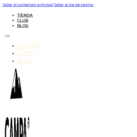
Saltar al contenido principal
Saltar al pie de página
TIENDA
CLUB
BLOG
Tienda
Club
Blog