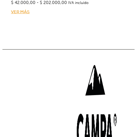
Rango
$
42.000,00
-
$
202.000,00
IVA incluído
de
VER MÁS
precios:
desde
$ 42.000,00
hasta
$ 202.000,00