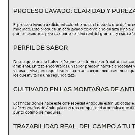
PROCESO LAVADO: CLARIDAD Y PUREZA
El proceso lavado tradicional colombiano es el método que define e
mucílago. Esto produce un café lavado colombiano de taza limpia y bri
por los catadores para evaluar la calidad real del grano — y este caf
PERFIL DE SABOR
Desde que abres la bolsa, la fragancia es inmediata: frutal, dulce, c
ambiente. En taza encontrarás un sabor predominante a chocolate y fr
vinosa — viva pero equilibrada — con un cuerpo medio cremoso que h
los que invitan a una segunda taza.
CULTIVADO EN LAS MONTAÑAS DE ANT
Las fincas donde nace este café especial Antioquia están ubicadas en
café montañas de Antioquia con una complejidad aromática que difí
punto óptimo de madurez.
TRAZABILIDAD REAL, DEL CAMPO A TU 