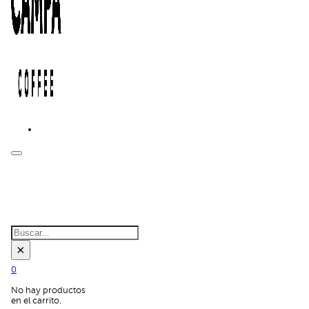
BUSCAR EN
EL SITIO:
Buscar
×
0
No hay productos
en el carrito.